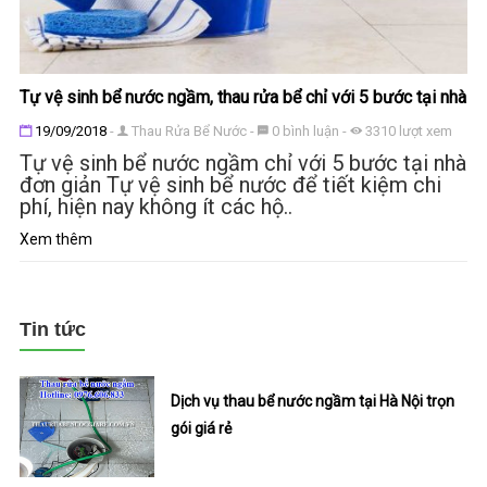
Tự vệ sinh bể nước ngầm, thau rửa bể chỉ với 5 bước tại nhà
Đăng ngày
19/09/2018
-
Thau Rửa Bể Nước
-
0
bình luận
-
3310
lượt xem
Tự vệ sinh bể nước ngầm chỉ với 5 bước tại nhà
đơn giản Tự vệ sinh bể nước để tiết kiệm chi
phí, hiện nay không ít các hộ..
Xem thêm
Tin tức
Dịch vụ thau bể nước ngầm tại Hà Nội trọn
gói giá rẻ