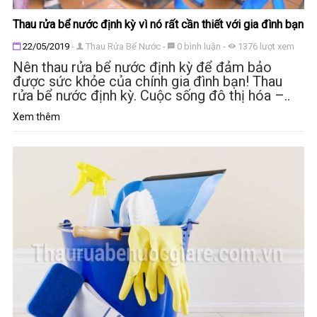
Thau rửa bể nước định kỳ vì nó rất cần thiết với gia đình bạn
Đăng ngày
22/05/2019
-
Thau Rửa Bể Nước
-
0
bình luận
-
1376
lượt xem
Nên thau rửa bể nước định kỳ để đảm bảo
được sức khỏe của chính gia đình bạn! Thau
rửa bể nước định kỳ. Cuộc sống đô thị hóa –..
Xem thêm