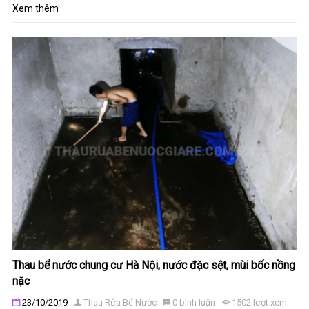
Xem thêm
Thau bể nước chung cư Hà Nội, nước đặc sệt, mùi bốc nồng
nặc
Tì
Đăng ngày
23/10/2019
-
Thau Rửa Bể Nước
-
0
bình luận
-
1502
lượt xem