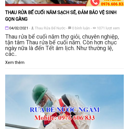
THAU RỬA BỂ CUỐI NĂM SẠCH SẼ, ĐẢM BẢO VỆ SINH
GỌN GÀNG
Đăng ngày
04/02/2021
-
Thau Rửa Bể Nước
-
0
bình luận
-
1071
lượt xem
Thau rửa bể cuối năm thợ giỏi, chuyên nghiệp,
tận tâm Thau rửa bể cuối năm. Còn hơn chục
ngày nữa là đến Tết âm lịch. Như thường lệ,
các..
Xem thêm