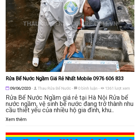
Rửa Bể Nước Ngầm Giá Rẻ Nhất Mobile 0976 606 833
Đăng ngày
09/06/2020
-
Thau Rửa Bể Nước
-
0
bình luận
-
1361
lượt xem
Rửa Bể Nước Ngầm giá rẻ tại Hà Nội Rửa bể
nước ngầm, vệ sinh bể nước đang trở thành nhu
cầu thiết yếu của nhiều hộ gia đình, khu..
Xem thêm