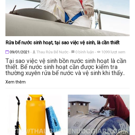
Rửa bể nước sinh hoạt, tại sao việc vệ sinh, là cần thiết
Đăng ngày
09/01/2021
-
Thau Rửa Bể Nước
-
0
bình luận
-
1099
lượt xem
Tại sao việc vệ sinh bồn nước sinh hoạt là cần
thiết. Bể nước sinh hoạt cần được kiểm tra
thường xuyên rửa bể nước và vệ sinh khi thấy..
Xem thêm