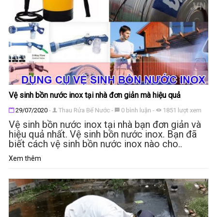
Vệ sinh bồn nước inox tại nhà đơn giản mà hiệu quả
Đăng ngày
29/07/2020
-
Thau Rửa Bể Nước
-
0
bình luận
-
1851
lượt xem
Vệ sinh bồn nước inox tại nhà bạn đơn giản và
hiệu quả nhất. Vệ sinh bồn nước inox. Bạn đã
biết cách vệ sinh bồn nước inox nào cho..
Xem thêm