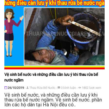
Vệ sinh bể nước và những điều cần lưu ý khi thau rửa bể
nước ngầm
Đăng ngày
26/10/2019
-
Thau Rửa Bể Nước
-
0
bình luận
-
1802
lượt xem
Vệ sinh bể nước, và những điều cần lưu ý khi
thau rửa bể nước ngầm. Vệ sinh bể nước. phần
lớn các hộ dân tại Hà Nội đều có..