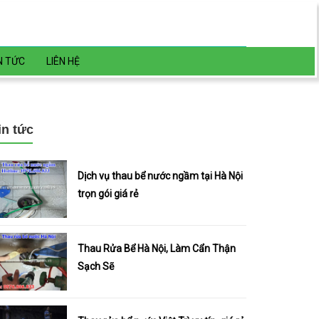
N TỨC
LIÊN HỆ
in tức
Dịch vụ thau bể nước ngầm tại Hà Nội
trọn gói giá rẻ
Thau Rửa Bể Hà Nội, Làm Cẩn Thận
Sạch Sẽ