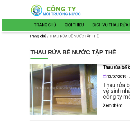
Đến nội dung chính
TRANG CHỦ
GIỚI THIỆU
DỊCH VỤ THAU RỬA 
Trang chủ
/
THAU RỬA BỂ NƯỚC TẬP THỂ
THAU RỬA BỂ NƯỚC TẬP THỂ
Thau rửa bể k
Đăng ngày
13/07/2019
-
Thau rửa b
vệ sinh nh
công ty mô
Xem thêm