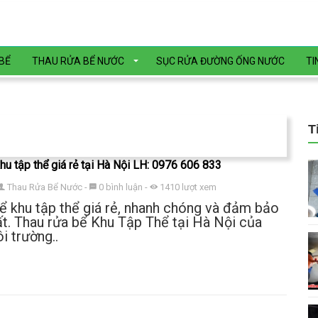
BỂ
THAU RỬA BỂ NƯỚC
SỤC RỬA ĐƯỜNG ỐNG NƯỚC
TI
T
hu tập thể giá rẻ tại Hà Nội LH: 0976 606 833
Thau Rửa Bể Nước
-
0
bình luận
-
1410
lượt xem
ể khu tập thể giá rẻ, nhanh chóng và đảm bảo
ất. Thau rửa bể Khu Tập Thể tại Hà Nội của
i trường..