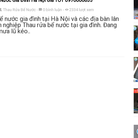
Nước Gia Đình Hà Nội Giá TỐT 0976606833
Thau Rửa Bể Nước
-
0
bình luận
-
2334
lượt xem
ể nước gia đình tại Hà Nội và các địa bàn lân
 nghiệp Thau rửa bể nước tại gia đình. Đang
mưa lũ kéo..