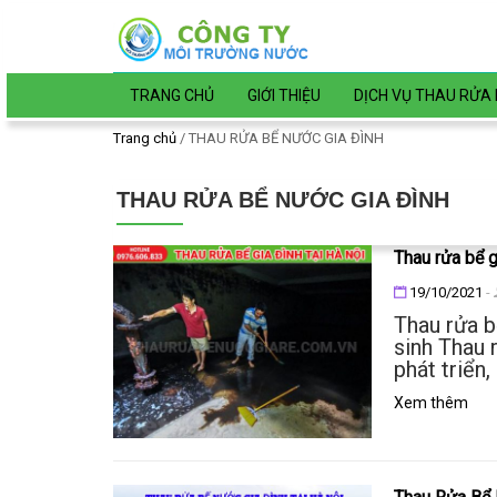
Đến nội dung chính
TRANG CHỦ
GIỚI THIỆU
DỊCH VỤ THAU RỬA 
Trang chủ
/
THAU RỬA BỂ NƯỚC GIA ĐÌNH
THAU RỬA BỂ NƯỚC GIA ĐÌNH
Thau rửa bể g
Đăng ngày
19/10/2021
-
Thau rửa b
sinh Thau 
phát triển,
Xem thêm