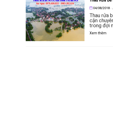
Thau Rửa Bể 
Đăng ngày
04/08/2018
-
Thau rửa b
cận chuyên
trong đợi 
Xem thêm