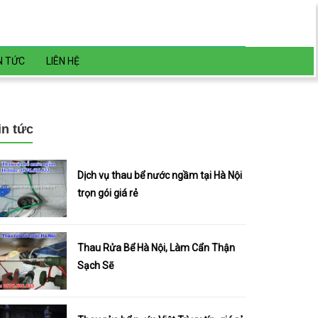
N TỨC
LIÊN HỆ
in tức
Dịch vụ thau bể nước ngầm tại Hà Nội
trọn gói giá rẻ
Thau Rửa Bể Hà Nội, Làm Cẩn Thận
Sạch Sẽ