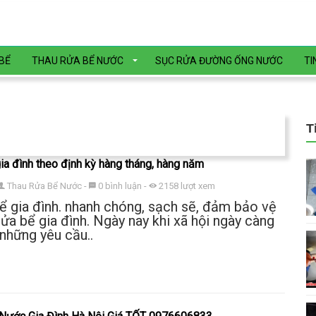
BỂ
THAU RỬA BỂ NƯỚC
SỤC RỬA ĐƯỜNG ỐNG NƯỚC
TI
T
ia đình theo định kỳ hàng tháng, hàng năm
Thau Rửa Bể Nước
-
0
bình luận
-
2158
lượt xem
ể gia đình. nhanh chóng, sạch sẽ, đảm bảo vệ
rửa bể gia đình. Ngày nay khi xã hội ngày càng
 những yêu cầu..