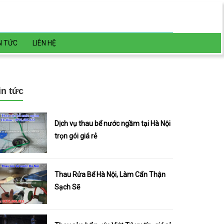
N TỨC
LIÊN HỆ
in tức
Dịch vụ thau bể nước ngầm tại Hà Nội
trọn gói giá rẻ
Thau Rửa Bể Hà Nội, Làm Cẩn Thận
Sạch Sẽ