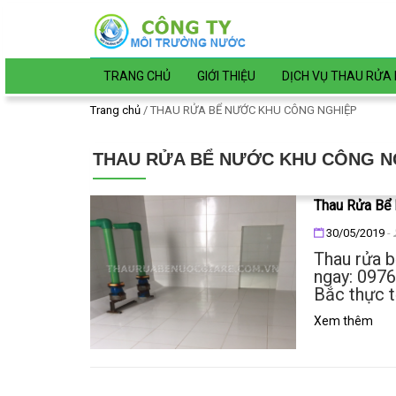
Đến nội dung chính
TRANG CHỦ
GIỚI THIỆU
DỊCH VỤ THAU RỬA 
Trang chủ
/
THAU RỬA BỂ NƯỚC KHU CÔNG NGHIỆP
THAU RỬA BỂ NƯỚC KHU CÔNG N
Thau Rửa Bể 
Đăng ngày
30/05/2019
-
Thau rửa b
ngay: 097
Bắc thực t
Xem thêm