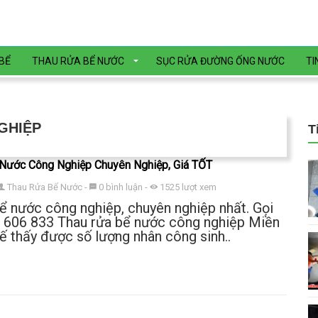
BỂ
THAU RỬA BỂ NƯỚC
SỤC RỬA ĐƯỜNG ỐNG NƯỚC
TI
GHIỆP
T
Nước Công Nghiệp Chuyên Nghiệp, Giá TỐT
Thau Rửa Bể Nước
-
0
bình luận
-
1525
lượt xem
ể nước công nghiệp, chuyên nghiệp nhất. Gọi
6 606 833 Thau rửa bể nước công nghiệp Miền
ế thấy được số lượng nhân công sinh..