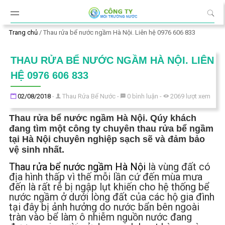
Đến nội dung chính
Trang chủ
/
Thau rửa bể nước ngầm Hà Nội. Liên hệ 0976 606 833
THAU RỬA BỂ NƯỚC NGẦM HÀ NỘI. LIÊN
HỆ 0976 606 833
Đăng ngày
02/08/2018
-
Thau Rửa Bể Nước
-
0
bình luận
-
2069
lượt xem
Thau rửa bể nước ngầm Hà Nội. Qúy khách
đang tìm một công ty chuyên thau rửa bể ngầm
tại Hà Nội chuyên nghiệp sạch sẽ và đảm bảo
vệ sinh nhất.
Thau rửa bể nước ngầm Hà Nội
là vùng đất có
địa hình thấp vì thế mỗi lần cứ đến mùa mưa
đến là rất rễ bị ngập lụt khiến cho hệ thống bể
nước ngầm ở dưới lòng đất của các hộ gia đình
tại đây bị ảnh hưởng do nước bẩn bên ngoài
tràn vào bể làm ô nhiễm nguồn nước đang