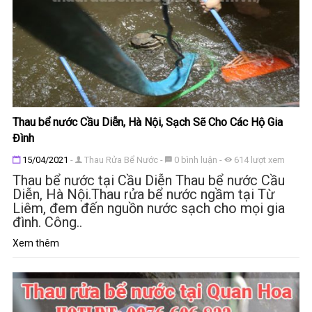
Thau bể nước Cầu Diễn, Hà Nội, Sạch Sẽ Cho Các Hộ Gia
Đình
Đăng ngày
15/04/2021
-
Thau Rửa Bể Nước
-
0
bình luận
-
614
lượt xem
Thau bể nước tại Cầu Diễn Thau bể nước Cầu
Diễn, Hà Nội.Thau rửa bể nước ngầm tại Từ
Liêm, đem đến nguồn nước sạch cho mọi gia
đình. Công..
Xem thêm