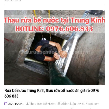
Rửa bể nước Trung Kính, thau rửa bể nước ăn giá rẻ 0976
606 833
Đăng ngày
07/04/2021
-
Thau Rửa Bể Nước
-
0
bình luận
-
607
lượt xem