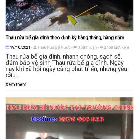
Thau rửa bể gia đình theo định kỳ hàng tháng, hàng năm
Đăng ngày
19/10/2021
-
Thau Rửa Bể Nước
-
0
bình luận
-
2158
lượt xem
Thau rửa bể gia đình. nhanh chóng, sạch sẽ,
đảm bảo vệ sinh Thau rửa bể gia đình. Ngày
nay khi xã hội ngày càng phát triển, những yêu
cầu..
Xem thêm