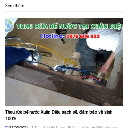
Xem thêm
Thau rửa bể nước Xuân Diệu sạch sẽ, đảm bảo vệ sinh
100%
Đăng ngày
24/05/2021
-
Thau Rửa Bể Nước
-
0
bình luận
-
589
lượt xem