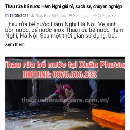
Thau rửa bể nước Hàm Nghi giá rẻ, sạch sẽ, chuyên nghiệp
Đăng ngày
17/05/2021
-
Thau Rửa Bể Nước
-
0
bình luận
-
729
lượt xem
Thau rửa bể nước Hàm Nghi Hà Nội. Vệ sinh
bồn nước, bể nước inox Thau rửa bể nước Hàm
Nghi, Hà Nội. Sau một thời gian sử dụng, bể..
Xem thêm