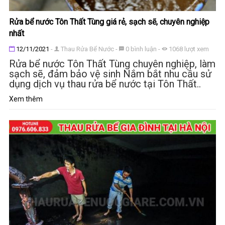
Rửa bể nước Tôn Thất Tùng giá rẻ, sạch sẽ, chuyên nghiệp
nhất
Đăng ngày
12/11/2021
-
Thau Rửa Bể Nước
-
0
bình luận
-
1068
lượt xem
Rửa bể nước Tôn Thất Tùng chuyên nghiệp, làm
sạch sẽ, đảm bảo vệ sinh Nắm bắt nhu cầu sử
dụng dịch vụ thau rửa bể nước tại Tôn Thất..
Xem thêm