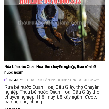
Rửa bể nước Quan Hoa. thợ chuyên nghiệp, thau rửa bể
nước ngầm
Đăng ngày
13/04/2021
-
Thau Rửa Bể Nước
-
0
bình luận
-
578
lượt xem
Rửa bể nước Quan Hoa, Cầu Giấy, thợ Chuyên
nghiệp Thau bể nước Quan Hoa, Cầu Giấy thợ
chuyên nghiệp. Hiện nay, bể xây ngầm được,
các hộ dân, chung..
Xem thêm