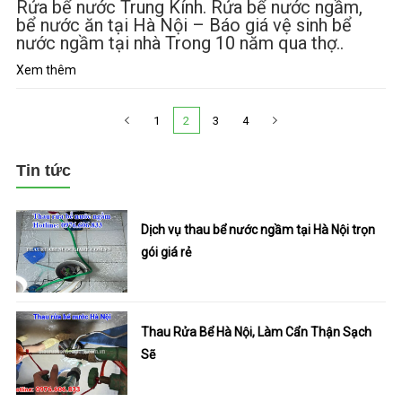
Rửa bể nước Trung Kính. Rửa bể nước ngầm,
bể nước ăn tại Hà Nội – Báo giá vệ sinh bể
nước ngầm tại nhà Trong 10 năm qua thợ..
Xem thêm
Điều hướng bài viết
Trang trước
1
2
3
4
Trang sau
Tin tức
Dịch vụ thau bể nước ngầm tại Hà Nội trọn
gói giá rẻ
Thau Rửa Bể Hà Nội, Làm Cẩn Thận Sạch
Sẽ