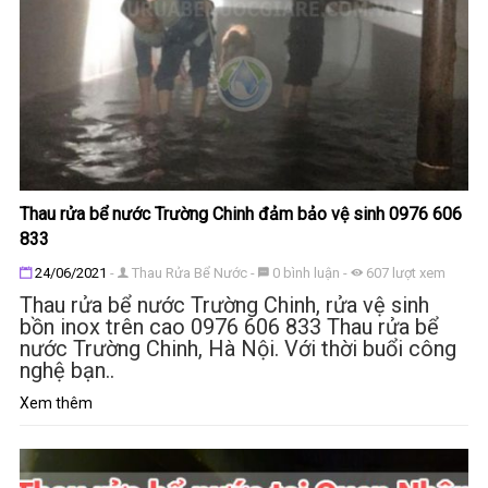
Thau rửa bể nước Trường Chinh đảm bảo vệ sinh 0976 606
833
Đăng ngày
24/06/2021
-
Thau Rửa Bể Nước
-
0
bình luận
-
607
lượt xem
Thau rửa bể nước Trường Chinh, rửa vệ sinh
bồn inox trên cao 0976 606 833 Thau rửa bể
nước Trường Chinh, Hà Nội. Với thời buổi công
nghệ bạn..
Xem thêm