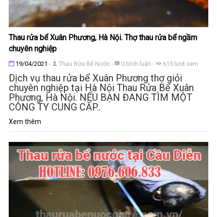
Thau rửa bể Xuân Phương, Hà Nội. Thợ thau rửa bể ngầm
chuyên nghiệp
Đăng ngày
19/04/2021
-
Thau Rửa Bể Nước
-
0
bình luận
-
615
lượt xem
Tì
Dịch vụ thau rửa bể Xuân Phương thợ giỏi
chuyên nghiệp tại Hà Nội Thau Rửa Bể Xuân
Phương, Hà Nội. NẾU BẠN ĐANG TÌM MỘT
CÔNG TY CUNG CẤP..
Xem thêm