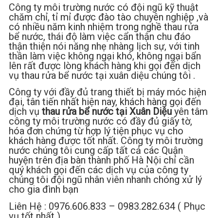
Công ty môi trường nước có đội ngũ kỹ thuật
chăm chỉ, tỉ mỉ được đào tào chuyên nghiệp ,và
có nhiều năm kinh nhiệm trong nghề thau rửa
bể nước, thái độ làm việc cẩn thận chu đáo
thận thiện nói năng nhẹ nhàng lịch sự, với tinh
thần làm việc không ngại khó, không ngại bẩn
lên rất được lòng khách hàng khi gọi đến dịch
vụ thau rửa bể nước tại xuân diệu chúng tôi .
Công ty với đầy đủ trang thiết bị máy móc hiện
đại, tân tiến nhất hiện nay, khách hàng gọi đến
dịch vụ
thau rửa bể nước tại Xuân Diệu
yên tâm
công ty môi trường nước có đầy đủ giấy tờ,
hóa đơn chứng từ hợp lý tiện phục vụ cho
khách hàng được tốt nhất. Công ty môi trường
nước chúng tôi cung cấp tất cả các Quận
huyện trên địa bàn thành phố Hà Nội chỉ cần
quý khách gọi đến các dịch vụ của công ty
chúng tôi đội ngũ nhân viên nhanh chóng xử lý
cho gia đình bạn
Liên Hệ : 0976.606.833 – 0983.282.634 ( Phục
vụ tốt nhất )