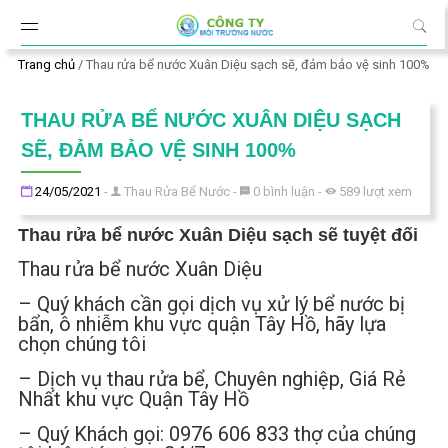
Đến nội dung chính
Trang chủ
/
Thau rửa bể nước Xuân Diệu sạch sẽ, đảm bảo vệ sinh 100%
THAU RỬA BỂ NƯỚC XUÂN DIỆU SẠCH
SẼ, ĐẢM BẢO VỆ SINH 100%
Đăng ngày
24/05/2021
-
Thau Rửa Bể Nước
-
0
bình luận
-
589
lượt xem
Thau rửa bể nước Xuân Diệu sạch sẽ tuyệt đối
Thau rửa bể nước Xuân Diệu
– Quý khách cần gọi dịch vụ xử lý bể nước bị
bẩn, ô nhiễm khu vực quận Tây Hồ, hãy lựa
chọn chúng tôi
– Dịch vụ thau rửa bể, Chuyên nghiệp, Giá Rẻ
Nhất khu vực Quận Tây Hồ
– Quý Khách gọi: 0976 606 833 thợ của chúng