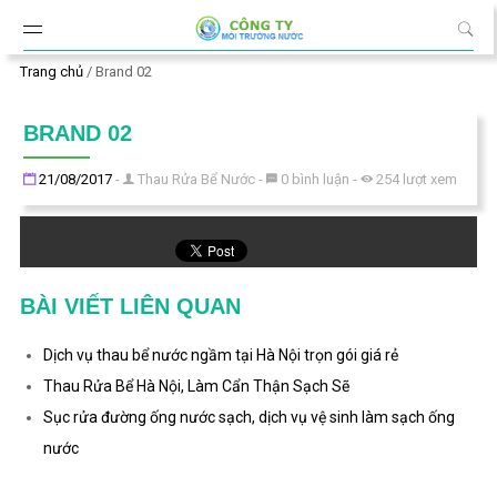
Đến nội dung chính
Trang chủ
/
Brand 02
BRAND 02
Đăng ngày
21/08/2017
-
Thau Rửa Bể Nước
-
0
bình luận
-
254
lượt xem
BÀI VIẾT LIÊN QUAN
Dịch vụ thau bể nước ngầm tại Hà Nội trọn gói giá rẻ
Thau Rửa Bể Hà Nội, Làm Cẩn Thận Sạch Sẽ
Sục rửa đường ống nước sạch, dịch vụ vệ sinh làm sạch ống
nước