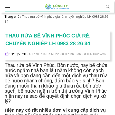
Đến nội dung chính
Trang chủ
/
Thau rửa bể vĩnh phúc giá rẻ, chuyên nghiệp LH 0983 28 26
34
THAU RỬA BỂ VĨNH PHÚC GIÁ RẺ,
CHUYÊN NGHIỆP LH 0983 28 26 34
Đăng ngày
10/10/2020
-
Thau Rửa Bể Nước
-
0
bình luận
-
882
lượt xem
Thau rửa bể Vĩnh Phúc. Bồn nước, hay bể chứa
nước ngầm nhà bạn lâu năm không còn sạch
nữa và bạn đang cần đến một dịch vụ thau rửa
bể nước nhanh chóng, đảm bảo vệ sinh? Bạn
đang muốn tham khảo giá thau rửa bể nước
sạch, bể nước ngầm trên thị trường Vĩnh Phúc
hiện nay ra sao để quyết định chọn dịch vụ xử
lý?
Hiện nay có rất nhiều đơn vị cung cấp dịch vụ