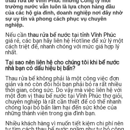
thau rửa bể Vĩnh Phúc nhưng Công ty môi
trường nước vẫn luôn là lựa chọn hàng đầu
của các hộ gia đình, doanh nghiệp nơi đây nhờ
sự uy tín và phong cách phục vụ chuyên
nghiệp.
Nếu cần
thau rửa bể nước tại tỉnh Vĩnh Phúc
giá rẻ, các bạn hãy liên hệ Hotline để xử lý một
cách triệt để, nhanh chóng với mức giá hợp lý
nhất.
Tại sao nên liên hệ cho chúng tôi khi bể nước
nhà bạn có dấu hiệu bị bẩn?
Thau rửa bể không phải là một công việc đơn
giản và nó còn đòi hỏi bạn phải bỏ ra rất nhiều
thời gian, công sức. Do vậy mà việc liên hệ với
một đơn vị thau bể nước tại Vĩnh Phúc thợ giỏi,
chuyên nghiệp là rất cần thiết để có thể nhanh
chóng loại bỏ bẩn làm hại đến sức khỏe của
những thành viên trong gia đình bạn.
Nhiều khách hàng vì muốn tiết kiệm chi phí nên
tự tìm cách thau bể nước ngầm như tự bỏ công