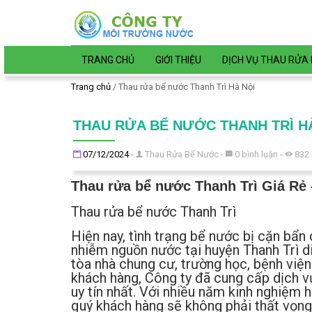
Đến nội dung chính
TRANG CHỦ
GIỚI THIỆU
DỊCH VỤ THAU RỬA 
Trang chủ
/
Thau rửa bể nước Thanh Trì Hà Nội
THAU RỬA BỂ NƯỚC THANH TRÌ H
Đăng ngày
07/12/2024
-
Thau Rửa Bể Nước
-
0
bình luận
-
832
Thau rửa bể nước Thanh Trì Giá Rẻ 
Thau rửa bể nước Thanh Trì
Hiện nay, tình trạng bể nước bị cặn bẩ
nhiễm nguồn nước tại huyện Thanh Trì diễ
tòa nhà chung cư, trường học, bệnh viện
khách hàng, Công ty đã cung cấp dịch 
uy tín nhất. Với nhiều năm kinh nghiệm 
quý khách hàng sẽ không phải thất vọng 