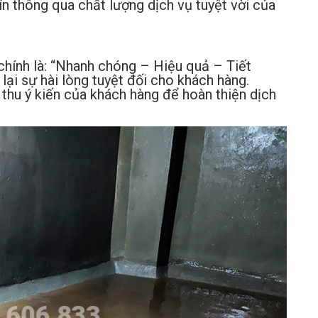
ín thông qua chất lượng dịch vụ tuyệt vời của
hính là: “Nhanh chóng – Hiệu quả – Tiết
ại sự hài lòng tuyệt đối cho khách hàng.
 thu ý kiến của khách hàng để hoàn thiện dịch