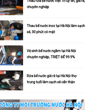
Thau rửa bể nước Việt Trì uy tín, giá rẻ,
chuyên nghiệp
Thau bể nước inox tại Hà Nội làm sạch
sẽ, 30 phút có mặt
Vệ sinh bể nước ngầm tại Hà Nội
chuyên nghiệp, TRIỆT ĐỂ 99.9%
Rửa bể nước giá rẻ tại Hà Nội thợ
trung tuổi làm sạch sẽ cẩn thận