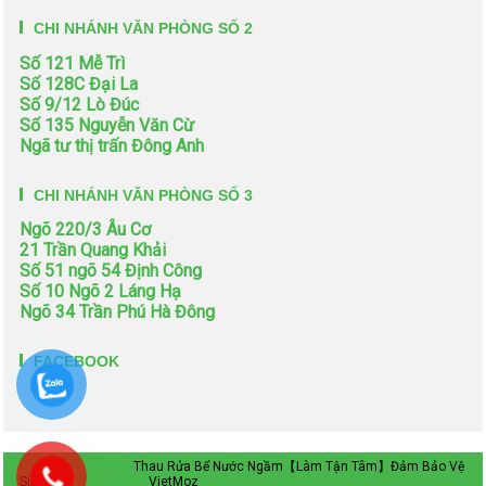
CHI NHÁNH VĂN PHÒNG SỐ 2
Số 121 Mễ Trì
Số 128C Đại La
Số 9/12 Lò Đúc
Số 135 Nguyễn Văn Cừ
Ngã tư thị trấn Đông Anh
CHI NHÁNH VĂN PHÒNG SỐ 3
Ngõ 220/3 Âu Cơ
21 Trần Quang Khải
Số 51 ngõ 54 Định Công
Số 10 Ngõ 2 Láng Hạ
Ngõ 34 Trần Phú Hà Đông
FACEBOOK
Bản quyền © 2026
Thau Rửa Bể Nước Ngầm【Làm Tận Tâm】Đảm Bảo Vệ
Sinh
. Thiết kế web bởi
VietMoz
.