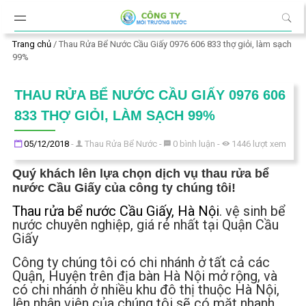
Đến nội dung chính
Trang chủ
/
Thau Rửa Bể Nước Cầu Giấy 0976 606 833 thợ giỏi, làm sạch
99%
THAU RỬA BỂ NƯỚC CẦU GIẤY 0976 606
833 THỢ GIỎI, LÀM SẠCH 99%
Đăng ngày
05/12/2018
-
Thau Rửa Bể Nước
-
0
bình luận
-
1446
lượt xem
Quý khách lên lựa chọn dịch vụ thau rửa bể
nước Cầu Giấy của công ty chúng tôi!
Thau rửa bể nước Cầu Giấy, Hà Nội
. vệ sinh bể
nước chuyên nghiệp, giá rẻ nhất tại Quận Cầu
Giấy
Công ty chúng tôi có chi nhánh ở tất cả các
Quận, Huyện trên địa bàn Hà Nội mở rộng, và
có chi nhánh ở nhiều khu đô thị thuộc Hà Nội,
lên nhân viên của chúng tôi sẽ có mặt nhanh