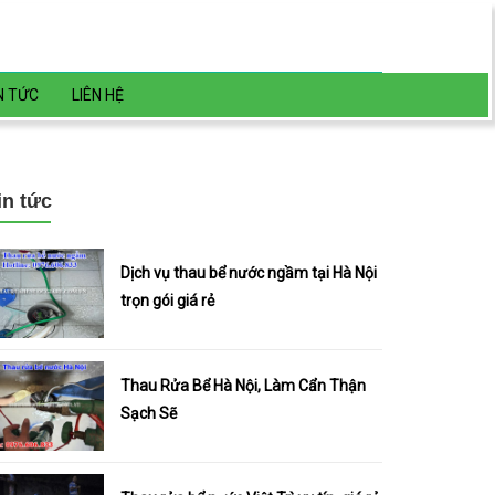
N TỨC
LIÊN HỆ
in tức
Dịch vụ thau bể nước ngầm tại Hà Nội
trọn gói giá rẻ
Thau Rửa Bể Hà Nội, Làm Cẩn Thận
Sạch Sẽ