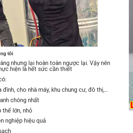
úng tôi
ng nhưng lại hoàn toàn ngược lại. Vậy nên
hực hiện là hết sức cần thiết
có:
a đình, cho nhà máy, khu chung cư, đô thị,…
hanh chóng nhất
 thể lớn, nhỏ
ên nghiệp hiệu quả
sạch