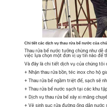
Chi tiêt các dịch vụ thau rửa bể nước của ch
Thau rửa bể nước tưởng chừng như dễ dà
việc lựa chọn một đơn vị uy tín nào để t
Và đây là chi tiết dịch vụ của chúng tôi 
+ Nhận thau rửa bồn, téc inox cho hộ gi
+ Thau rửa bể ngầm triệt để, sạch sẽ n
+ Thau rửa bể nước sạch tại các khu tập
+ Dịch vụ thau rửa bể xây xi măng chuy
+ Vệ sinh sục rửa đường ống dẫn nước 