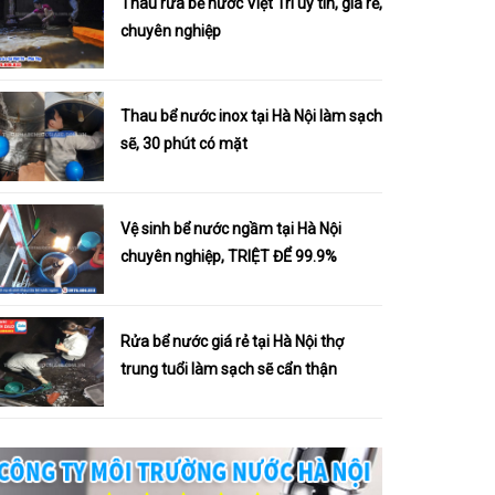
Thau rửa bể nước Việt Trì uy tín, giá rẻ,
chuyên nghiệp
Thau bể nước inox tại Hà Nội làm sạch
sẽ, 30 phút có mặt
Vệ sinh bể nước ngầm tại Hà Nội
chuyên nghiệp, TRIỆT ĐỂ 99.9%
Rửa bể nước giá rẻ tại Hà Nội thợ
trung tuổi làm sạch sẽ cẩn thận