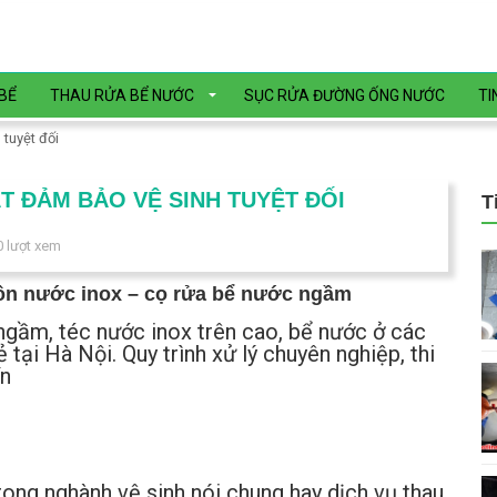
BỂ
THAU RỬA BỂ NƯỚC
SỤC RỬA ĐƯỜNG ỐNG NƯỚC
TI
tuyệt đối
T ĐẢM BẢO VỆ SINH TUYỆT ĐỐI
T
0
lượt xem
bồn nước inox – cọ rửa bể nước ngầm
ngầm, téc nước inox trên cao, bể nước ở các
 tại Hà Nội. Quy trình xử lý chuyên nghiệp, thi
ín
rong nghành vệ sinh nói chung hay dịch vụ thau