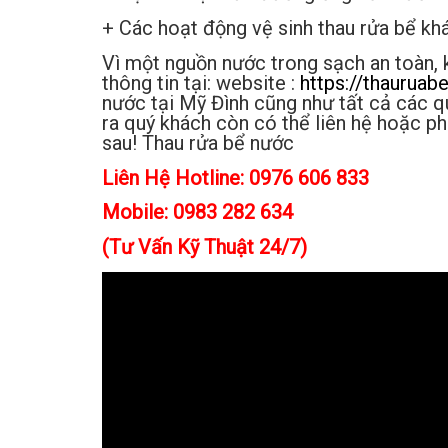
+ Các hoạt động vệ sinh thau rửa bể khá
Vì một nguồn nước trong sạch an toàn, k
thông tin tại: website :
https://thauruab
nước tại Mỹ Đình cũng như tất cả các q
ra quý khách còn có thể liên hệ hoặc phả
sau! Thau rửa bể nước
Liên Hệ Hotline: 0976 606 833
Mobile: 0983 282 634
(Tư Vấn Kỹ Thuật 24/7)