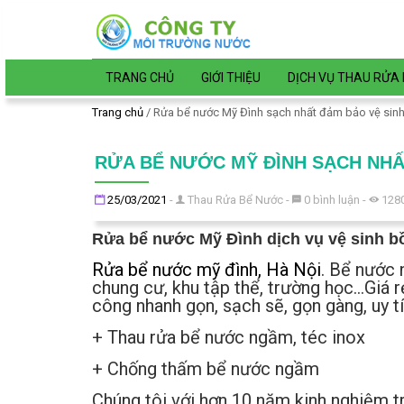
Đến nội dung chính
TRANG CHỦ
GIỚI THIỆU
DỊCH VỤ THAU RỬA 
Trang chủ
/
Rửa bể nước Mỹ Đình sạch nhất đảm bảo vệ sinh 
RỬA BỂ NƯỚC MỸ ĐÌNH SẠCH NHẤ
Đăng ngày
25/03/2021
-
Thau Rửa Bể Nước
-
0
bình luận
-
128
Rửa bể nước Mỹ Đình d
ịch vụ vệ sinh 
Rửa bể nước mỹ đình, Hà Nội
. Bể nước 
chung cư, khu tập thể, trường học…Giá rẻ
công nhanh gọn, sạch sẽ, gọn gàng, uy t
+ Thau rửa bể nước ngầm, téc inox
+ Chống thấm bể nước ngầm
Chúng tôi với hơn 10 năm kinh nghiệm t